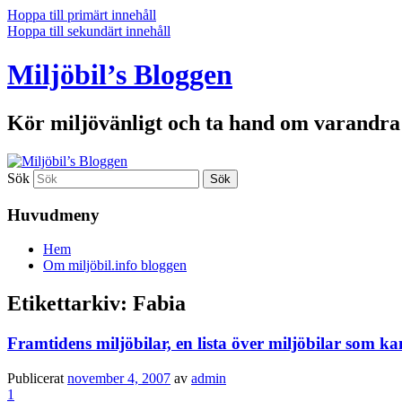
Hoppa till primärt innehåll
Hoppa till sekundärt innehåll
Miljöbil’s Bloggen
Kör miljövänligt och ta hand om varandra 
Sök
Huvudmeny
Hem
Om miljöbil.info bloggen
Etikettarkiv:
Fabia
Framtidens miljöbilar, en lista över miljöbilar som 
Publicerat
november 4, 2007
av
admin
1