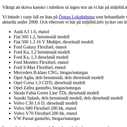
Viktigt att skriva kanske i rubriken så ingen tror att vi här på miljöbil
Vi hittade i varje fall en lista på
Östran Lokaltidning
som behandlade vi
aktuella under 2008. Och eftersom vi här på miljöbil.info tycker om l
Audi A3 1.6, etanol
Fiat 500 1.2, bensinsnål modell
Fiat 500 1.3 16 V Multijet, dieselsnål modell
Ford Galaxy Flexifuel, etanol
Ford Ka, 1,2 bensinsnål modell
Ford Ka, 1,3 dieselsnål modell
Ford Mondeo Flexifuel, etanol
Ford S-Max Flexifuel, etanol
Merceders B-klass CNG, biogas/naturgas
Opel Agila, dels bensinsnål, dels dieselsnål modell
Opel Corsa 1,3 CDTi, dieselsnål modell
Opel Zafira gasturbo, biogas/naturgas
Skoda Fabia Green Line TDi, dieselsnål modell
Suzuki Splash, dels bensinsnål modell, dels dieselsnål modell
Volvo C30 1.6 D, dieselsnål modell
Volvo S80 Flexifuel 200 hk, etanol
Volvo V70 Flexifuel 200 hk, etanol
VW Passat gasturbo, biogas/naturgas