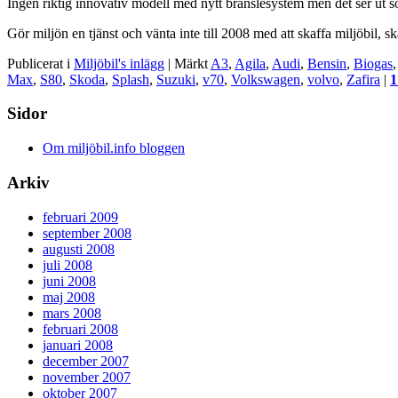
Ingen riktig innovativ modell med nytt bränslesystem men det ser ut so
Gör miljön en tjänst och vänta inte till 2008 med att skaffa miljöbil, s
Publicerat i
Miljöbil's inlägg
|
Märkt
A3
,
Agila
,
Audi
,
Bensin
,
Biogas
Max
,
S80
,
Skoda
,
Splash
,
Suzuki
,
v70
,
Volkswagen
,
volvo
,
Zafira
|
1
Sidor
Om miljöbil.info bloggen
Arkiv
februari 2009
september 2008
augusti 2008
juli 2008
juni 2008
maj 2008
mars 2008
februari 2008
januari 2008
december 2007
november 2007
oktober 2007