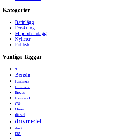
Kategorier
Båtinlägg
Forskning
Miljöbil's inlägg
Nyheter
Politiskt
Vanliga Taggar
9-5
Bensin
bensinpris
biobränsle
Biogas
bränslecell
C30
Citroen
diesel
drivmedel
däck
E85