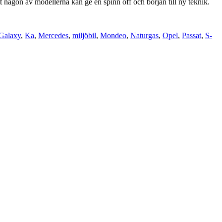
t någon av modellerna kan ge en spinn off och början till ny teknik.
Galaxy
,
Ka
,
Mercedes
,
miljöbil
,
Mondeo
,
Naturgas
,
Opel
,
Passat
,
S-