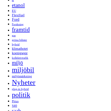
el
etanol
EU
Flexifuel
Ford
Forskning
framtid
gas
gröna bilister
hybrid
klimathotet
koenigsegg
kollektivtrafik
miljö
miljöbil
miljömärkning
Nyheter
plug-in hybrid
politik
Prius
S40
saab