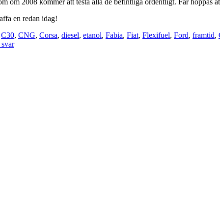
m om 2008 kommer att testa alla de befintliga ordentligt. Får hoppas at
kaffa en redan idag!
,
C30
,
CNG
,
Corsa
,
diesel
,
etanol
,
Fabia
,
Fiat
,
Flexifuel
,
Ford
,
framtid
,
svar