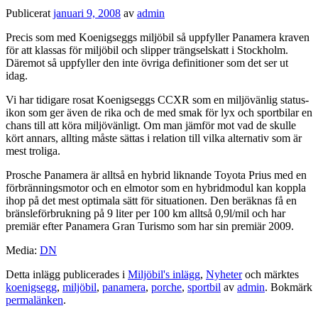
Publicerat
januari 9, 2008
av
admin
Precis som med Koenigseggs miljöbil så uppfyller Panamera kraven
för att klassas för miljöbil och slipper trängselskatt i Stockholm.
Däremot så uppfyller den inte övriga definitioner som det ser ut
idag.
Vi har tidigare rosat Koenigseggs CCXR som en miljövänlig status-
ikon som ger även de rika och de med smak för lyx och sportbilar en
chans till att köra miljövänligt. Om man jämför mot vad de skulle
kört annars, allting måste sättas i relation till vilka alternativ som är
mest troliga.
Prosche Panamera är alltså en hybrid liknande Toyota Prius med en
förbränningsmotor och en elmotor som en hybridmodul kan koppla
ihop på det mest optimala sätt för situationen. Den beräknas få en
bränsleförbrukning på 9 liter per 100 km alltså 0,9l/mil och har
premiär efter Panamera Gran Turismo som har sin premiär 2009.
Media:
DN
Detta inlägg publicerades i
Miljöbil's inlägg
,
Nyheter
och märktes
koenigsegg
,
miljöbil
,
panamera
,
porche
,
sportbil
av
admin
. Bokmärk
permalänken
.